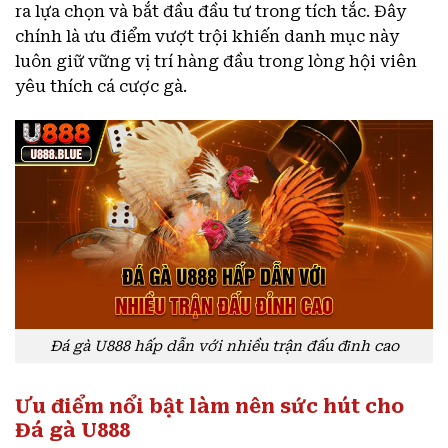
ra lựa chọn và bắt đầu đầu tư trong tích tắc. Đây
chính là ưu điểm vượt trội khiến danh mục này
luôn giữ vững vị trí hàng đầu trong lòng hội viên
yêu thích cá cược gà.
Đá gà U888 hấp dẫn với nhiều trận đấu đỉnh cao
Ưu điểm nổi bật làm nên sức hút cho
Đá gà U888