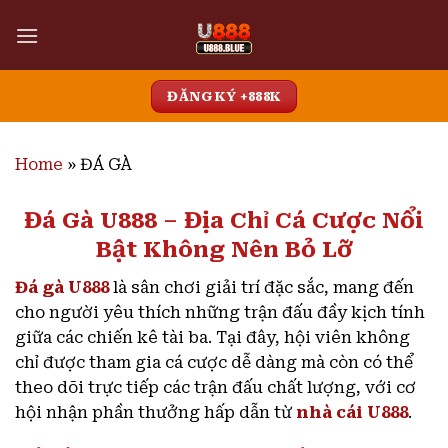
Skip
to
content
ĐĂNG KÝ +888K
Home
»
ĐÁ GÀ
Đá Gà U888 – Địa Chỉ Cá Cược Nổi
Bật Không Nên Bỏ Lỡ
Đá gà U888
là sân chơi giải trí đặc sắc, mang đến
cho người yêu thích những trận đấu đầy kịch tính
giữa các chiến kê tài ba. Tại đây, hội viên không
chỉ được tham gia cá cược dễ dàng mà còn có thể
theo dõi trực tiếp các trận đấu chất lượng, với cơ
hội nhận phần thưởng hấp dẫn từ
nhà cái
U888
.