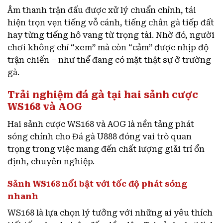
Âm thanh trận đấu được xử lý chuẩn chỉnh, tái
hiện trọn vẹn tiếng vỗ cánh, tiếng chân gà tiếp đất
hay từng tiếng hô vang từ trọng tài. Nhờ đó, người
chơi không chỉ “xem” mà còn “cảm” được nhịp độ
trận chiến – như thể đang có mặt thật sự ở trường
gà.
Trải nghiệm đá gà tại hai sảnh cược
WS168 và AOG
Hai sảnh cược WS168 và AOG là nền tảng phát
sóng chính cho Đá gà U888 đóng vai trò quan
trọng trong việc mang đến chất lượng giải trí ổn
định, chuyên nghiệp.
Sảnh WS168 nổi bật với tốc độ phát sóng
nhanh
WS168 là lựa chọn lý tưởng với những ai yêu thích