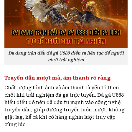
Đa dạng trận đấu đá gà U888 diễn ra liên tục để người
chơi trải nghiệm
Truyền dẫn mượt mà, âm thanh rõ ràng
Chất lượng hình ảnh và âm thanh là yếu tố then
chốt khi trải nghiệm đá gà trực tuyến. Đá gà U888
hiểu điều đó nên đã đầu tư mạnh vào công nghệ
truyền dẫn, giúp đường truyền luôn mượt, không
giật lag, kể cả khi có hàng nghìn lượt truy cập
cùng lúc.