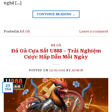
nghệ […]
CONTINUE READING
→
Posted in
ĐÁ GÀ
Leave a comment
ĐÁ GÀ
Đá Gà Cựa Sắt U888 – Trải Nghiệm
Cược Hấp Dẫn Mỗi Ngày
POSTED ON
23/06/2025
BY
ADMIN
23
Th6