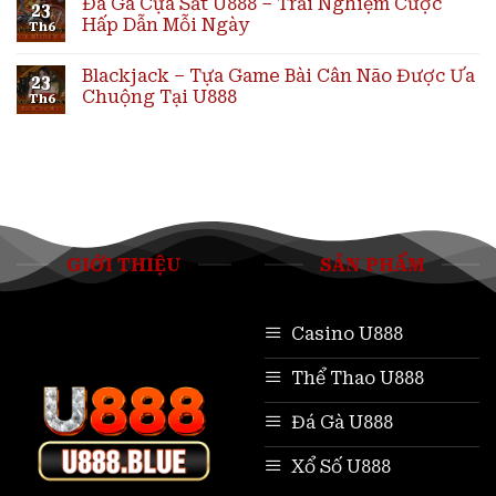
Đá Gà Cựa Sắt U888 – Trải Nghiệm Cược
23
Hấp Dẫn Mỗi Ngày
Th6
Blackjack – Tựa Game Bài Cân Não Được Ưa
23
Chuộng Tại U888
Th6
GIỚI THIỆU
SẢN PHẨM
Casino U888
Thể Thao U888
Đá Gà U888
Xổ Số U888