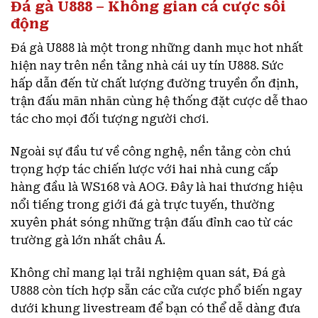
Đá gà U888 – Không gian cá cược sôi
động
Đá gà U888 là một trong những danh mục hot nhất
hiện nay trên nền tảng nhà cái uy tín U888. Sức
hấp dẫn đến từ chất lượng đường truyền ổn định,
trận đấu mãn nhãn cùng hệ thống đặt cược dễ thao
tác cho mọi đối tượng người chơi.
Ngoài sự đầu tư về công nghệ, nền tảng còn chú
trọng hợp tác chiến lược với hai nhà cung cấp
hàng đầu là WS168 và AOG. Đây là hai thương hiệu
nổi tiếng trong giới đá gà trực tuyến, thường
xuyên phát sóng những trận đấu đỉnh cao từ các
trường gà lớn nhất châu Á.
Không chỉ mang lại trải nghiệm quan sát, Đá gà
U888 còn tích hợp sẵn các cửa cược phổ biến ngay
dưới khung livestream để bạn có thể dễ dàng đưa