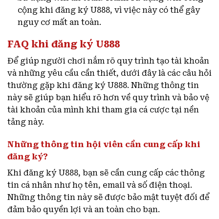
cộng khi đăng ký U888, vì việc này có thể gây
nguy cơ mất an toàn.
FAQ khi đăng ký U888
Để giúp người chơi nắm rõ quy trình tạo tài khoản
và những yêu cầu cần thiết, dưới đây là các câu hỏi
thường gặp khi đăng ký U888. Những thông tin
này sẽ giúp bạn hiểu rõ hơn về quy trình và bảo vệ
tài khoản của mình khi tham gia cá cược tại nền
tảng này.
Những thông tin hội viên cần cung cấp khi
đăng ký?
Khi đăng ký U888, bạn sẽ cần cung cấp các thông
tin cá nhân như họ tên, email và số điện thoại.
Những thông tin này sẽ được bảo mật tuyệt đối để
đảm bảo quyền lợi và an toàn cho bạn.