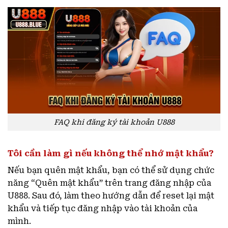
FAQ khi đăng ký tài khoản U888
Tôi cần làm gì nếu không thể nhớ mật khẩu?
Nếu bạn quên mật khẩu, bạn có thể sử dụng chức
năng “Quên mật khẩu” trên trang đăng nhập của
U888. Sau đó, làm theo hướng dẫn để reset lại mật
khẩu và tiếp tục đăng nhập vào tài khoản của
mình.