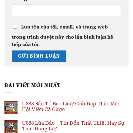
Lưu tên của tôi, email, và trang web
trong trình duyệt này cho lần bình luận kế
tiếp của tôi.
BÀI VIẾT MỚI NHẤT
U888 Bảo Trì Bao Lâu? Giải Đáp Thắc Mắc
24
Hội Viên Cá Cược
Th6
U888 Lừa Đảo – Tin Đồn Thất Thiệt Hay Sự
24
Thật Đáng Lo?
Th6