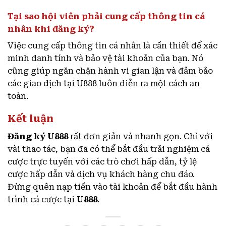
Tại sao hội viên phải cung cấp thông tin cá
nhân khi đăng ký?
Việc cung cấp thông tin cá nhân là cần thiết để xác
minh danh tính và bảo vệ tài khoản của bạn. Nó
cũng giúp ngăn chặn hành vi gian lận và đảm bảo
các giao dịch tại U888 luôn diễn ra một cách an
toàn.
Kết luận
Đăng ký U888
rất đơn giản và nhanh gọn. Chỉ với
vài thao tác, bạn đã có thể bắt đầu trải nghiệm cá
cược trực tuyến với các trò chơi hấp dẫn, tỷ lệ
cược hấp dẫn và dịch vụ khách hàng chu đáo.
Đừng quên nạp tiền vào tài khoản để bắt đầu hành
trình cá cược tại
U888
.