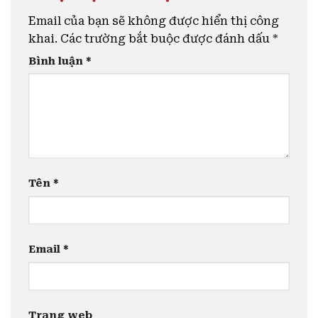
Email của bạn sẽ không được hiển thị công
khai.
Các trường bắt buộc được đánh dấu
*
Bình luận
*
Tên
*
Email
*
Trang web