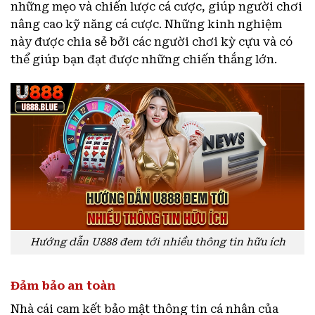
những mẹo và chiến lược cá cược, giúp người chơi
nâng cao kỹ năng cá cược. Những kinh nghiệm
này được chia sẻ bởi các người chơi kỳ cựu và có
thể giúp bạn đạt được những chiến thắng lớn.
Hướng dẫn U888 đem tới nhiều thông tin hữu ích
Đảm bảo an toàn
Nhà cái cam kết bảo mật thông tin cá nhân của