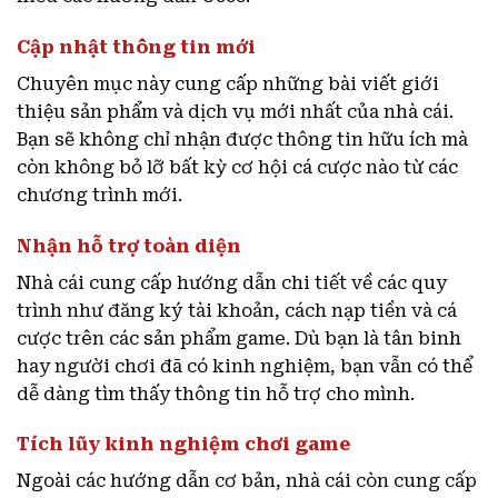
Cập nhật thông tin mới
Chuyên mục này cung cấp những bài viết giới
thiệu sản phẩm và dịch vụ mới nhất của nhà cái.
Bạn sẽ không chỉ nhận được thông tin hữu ích mà
còn không bỏ lỡ bất kỳ cơ hội cá cược nào từ các
chương trình mới.
Nhận hỗ trợ toàn diện
Nhà cái cung cấp hướng dẫn chi tiết về các quy
trình như đăng ký tài khoản, cách nạp tiền và cá
cược trên các sản phẩm game. Dù bạn là tân binh
hay người chơi đã có kinh nghiệm, bạn vẫn có thể
dễ dàng tìm thấy thông tin hỗ trợ cho mình.
Tích lũy kinh nghiệm chơi game
Ngoài các hướng dẫn cơ bản, nhà cái còn cung cấp