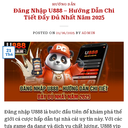
HƯỚNG DẪN
Đăng Nhập U888 – Hướng Dẫn Chi
Tiết Đầy Đủ Nhất Năm 2025
POSTED ON
21/06/2025
BY
ADMIN
21
Th6
Đăng nhập U888 là bước đầu tiên để khám phá thế
giới cá cược hấp dẫn tại nhà cái uy tín này. Với các
tựa game đa dạng và dịch vụ chất lượng, U888 vip