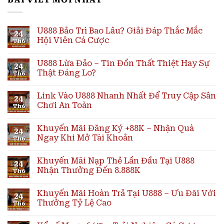
U888 Bảo Trì Bao Lâu? Giải Đáp Thắc Mắc
24
Hội Viên Cá Cược
Th6
U888 Lừa Đảo – Tin Đồn Thất Thiệt Hay Sự
24
Thật Đáng Lo?
Th6
Link Vào U888 Nhanh Nhất Để Truy Cập Sân
24
Chơi An Toàn
Th6
Khuyến Mãi Đăng Ký +88K – Nhận Quà
24
Ngay Khi Mở Tài Khoản
Th6
Khuyến Mãi Nạp Thẻ Lần Đầu Tại U888
24
Nhận Thưởng Đến 8.888K
Th6
Khuyến Mãi Hoàn Trả Tại U888 – Ưu Đãi Với
24
Thưởng Tỷ Lệ Cao
Th6