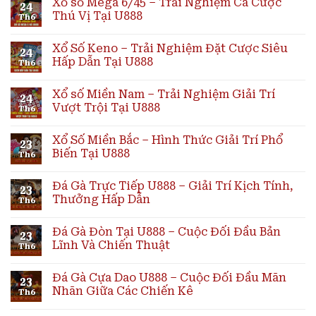
Xổ số Mega 6/45 – Trải Nghiệm Cá Cược
24
Thú Vị Tại U888
Th6
Xổ Số Keno – Trải Nghiệm Đặt Cược Siêu
24
Hấp Dẫn Tại U888
Th6
Xổ số Miền Nam – Trải Nghiệm Giải Trí
24
Vượt Trội Tại U888
Th6
Xổ Số Miền Bắc – Hình Thức Giải Trí Phổ
23
Biến Tại U888
Th6
Đá Gà Trực Tiếp U888 – Giải Trí Kịch Tính,
23
Thưởng Hấp Dẫn
Th6
Đá Gà Đòn Tại U888 – Cuộc Đối Đầu Bản
23
Lĩnh Và Chiến Thuật
Th6
Đá Gà Cựa Dao U888 – Cuộc Đối Đầu Mãn
23
Nhãn Giữa Các Chiến Kê
Th6