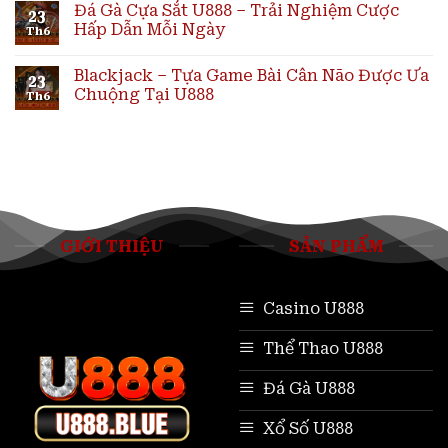
Đá Gà Cựa Sắt U888 – Trải Nghiệm Cược
23
Hấp Dẫn Mỗi Ngày
Th6
Blackjack – Tựa Game Bài Cân Não Được Ưa
23
Chuộng Tại U888
Th6
GIỚI THIỆU
SẢN PHẨM
Casino U888
Thể Thao U888
Đá Gà U888
Xổ Số U888