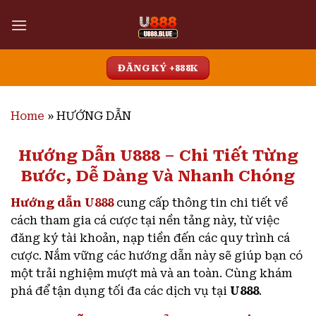
Skip
to
content
ĐĂNG KÝ +888K
Home
»
HƯỚNG DẪN
Hướng Dẫn U888 – Chi Tiết Từng
Bước, Dễ Dàng Và Nhanh Chóng
Hướng dẫn U888
cung cấp thông tin chi tiết về
cách tham gia cá cược tại nền tảng này, từ việc
đăng ký tài khoản, nạp tiền đến các quy trình cá
cược. Nắm vững các hướng dẫn này sẽ giúp bạn có
một trải nghiệm mượt mà và an toàn. Cùng khám
phá để tận dụng tối đa các dịch vụ tại
U888
.