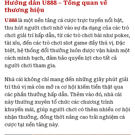
Hướng dẫn U888 – Tổng quan về
thương hiệu
U888
là một nền tảng cá cược trực tuyến nổi bật,
thu hút người chơi nhờ vào sự đa dạng của các trò
chơi giải trí hấp dẫn, từ các trò chơi bài như poker,
tài xỉu, đến các trò chơi slot game đầy thú vị. Đặc
biệt, hệ thống đổi thưởng luôn được vận hành một
cách minh bạch, đảm bảo quyền lợi cho tất cả
người chơi tham gia.
Nhà cái không chỉ mang đến những giây phút giải
trí thú vị mà còn mở ra cơ hội kiếm tiền thật qua
các phần thưởng hấp dẫn. Thêm vào đó, nhà cái
này thường xuyên tổ chức các chương trình
khuyến mãi, giúp người chơi có thêm nhiều cơ hội
nhận thưởng, đồng thời nâng cao trải nghiệm cá
cược tại nền tảng này.