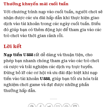
Thưởng khuyến mãi cuối tuần
Với chương trình nạp vào cuối tuần, người chơi sẽ
nhận được các ưu đãi hấp dẫn khi thực hiện giao
dịch vào tài khoản trong các ngày cuối tuần. Điều
đó giúp bạn có thêm động lực để tham gia vào các
trò chơi vào thời gian rảnh rỗi.
Lời kết
Nạp tiền U888
rất dễ dàng và thuận tiện, cho
phép bạn nhanh chóng tham gia vào các trò chơi
cá cược và trải nghiệm các dịch vụ trực tuyến.
Đừng bỏ lỡ các cơ hội và ưu đãi đặc biệt khi nạp
tiền vào tài khoản
U888
, giúp bạn tối ưu hóa trải
nghiệm chơi game và đạt được những phần
thưởng hấp dẫn.