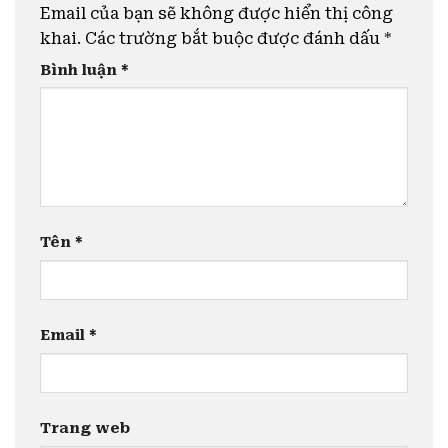
Email của bạn sẽ không được hiển thị công
khai.
Các trường bắt buộc được đánh dấu
*
Bình luận
*
Tên
*
Email
*
Trang web