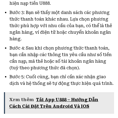
hiện nạp tiền U888.
Bước 3: Bạn sẽ thấy một danh sách các phương
thức thanh toán khác nhau. Lựa chọn phương
thức phù hợp với nhu cầu của bạn, có thể là thẻ
ngân hàng, ví điện tử hoặc chuyển khoản ngân
hàng.
Bước 4: Sau khi chọn phương thức thanh toán,
bạn cần nhập các thông tin yêu cầu như số tiền
cần nạp, mã thẻ hoặc số tài khoản ngân hàng
(tuỳ theo phương thức đã chọn).
Bước 5: Cuối cùng, bạn chỉ cần xác nhận giao
dịch và hệ thống sẽ tự động thực hiện quá trình.
Xrm thêm
Tải App U888 – Hướng Dẫn
Cách Cài Đặt Trên Android Và IOS