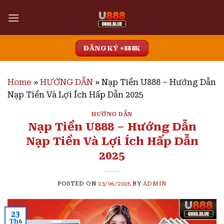
Skip
to
content
ĐĂNG KÝ +888K
Home
»
HƯỚNG DẪN
»
Nạp Tiền U888 – Hướng Dẫn
Nạp Tiền Và Lợi Ích Hấp Dẫn 2025
HƯỚNG DẪN
Nạp Tiền U888 – Hướng Dẫn
Nạp Tiền Và Lợi Ích Hấp Dẫn
2025
POSTED ON
23/06/2025
BY
ADMIN
23
Th6