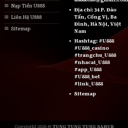
Nạp Tiền U888
Địa chỉ: 34 P. Đào
Tấn, Cống Vị, Ba
Liên Hệ U888
Đình, Hà Nội, Việt
Sitemap
Nam
Hashtag: #U888
#U888_casino
#trangchu_U888
#nhacai_U888
#app_U888
#U888_bet
#link_U888
Sitemap
Copyright 2026 ©
TUNG TUNG TUNG SAHUR