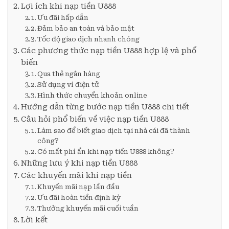
Lợi ích khi nạp tiền U888
Ưu đãi hấp dẫn
Đảm bảo an toàn và bảo mật
Tốc độ giao dịch nhanh chóng
Các phương thức nạp tiền U888 hợp lệ và phổ
biến
Qua thẻ ngân hàng
Sử dụng ví điện tử
Hình thức chuyển khoản online
Hướng dẫn từng bước nạp tiền U888 chi tiết
Câu hỏi phổ biến về việc nạp tiền U888
Làm sao để biết giao dịch tại nhà cái đã thành
công?
Có mất phí ẩn khi nạp tiền U888 không?
Những lưu ý khi nạp tiền U888
Các khuyến mãi khi nạp tiền
Khuyến mãi nạp lần đầu
Ưu đãi hoàn tiền định kỳ
Thưởng khuyến mãi cuối tuần
Lời kết