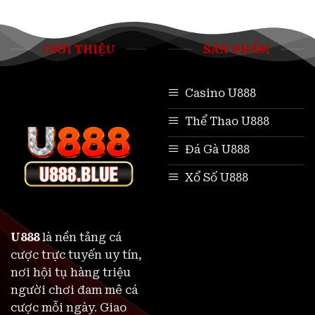
GIỚI THIỆU
SẢN PHẨM
Casino U888
Thể Thao U888
Đá Gà U888
Xổ Số U888
U888
là nền tảng cá
cược trực tuyến uy tín,
nơi hội tụ hàng triệu
người chơi đam mê cá
cược mỗi ngày. Giao