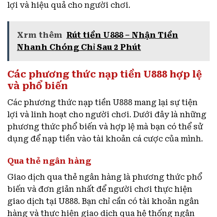
lợi và hiệu quả cho người chơi.
Xrm thêm
Rút tiền U888 – Nhận Tiền
Nhanh Chóng Chỉ Sau 2 Phút
Các phương thức nạp tiền U888 hợp lệ
và phổ biến
Các phương thức nạp tiền U888 mang lại sự tiện
lợi và linh hoạt cho người chơi. Dưới đây là những
phương thức phổ biến và hợp lệ mà bạn có thể sử
dụng để nạp tiền vào tài khoản cá cược của mình.
Qua thẻ ngân hàng
Giao dịch qua thẻ ngân hàng là phương thức phổ
biến và đơn giản nhất để người chơi thực hiện
giao dịch tại U888. Bạn chỉ cần có tài khoản ngân
hàng và thực hiện giao dịch qua hệ thống ngân