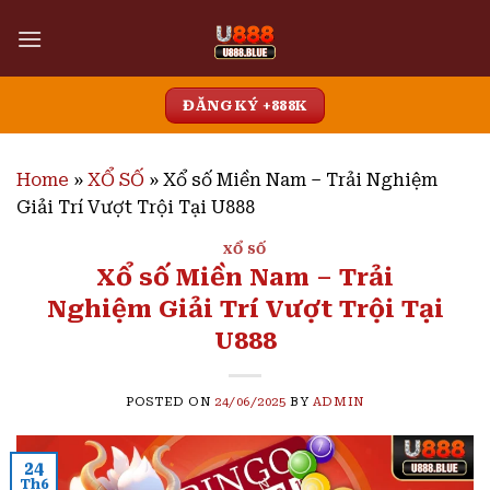
Skip
to
content
ĐĂNG KÝ +888K
Home
»
XỔ SỐ
»
Xổ số Miền Nam – Trải Nghiệm
Giải Trí Vượt Trội Tại U888
XỔ SỐ
Xổ số Miền Nam – Trải
Nghiệm Giải Trí Vượt Trội Tại
U888
POSTED ON
24/06/2025
BY
ADMIN
24
Th6