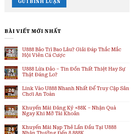
BÀI VIẾT MỚI NHẤT
U888 Bảo Trì Bao Lâu? Giải Đáp Thắc Mắc
24
Hội Viên Cá Cược
Th6
U888 Lừa Đảo – Tin Đồn Thất Thiệt Hay Sự
24
Thật Đáng Lo?
Th6
Link Vào U888 Nhanh Nhất Để Truy Cập Sân
24
Chơi An Toàn
Th6
Khuyến Mãi Đăng Ký +88K – Nhận Quà
24
Ngay Khi Mở Tài Khoản
Th6
Khuyến Mãi Nạp Thẻ Lần Đầu Tại U888
24
Nhận Thưởng Đến 8.888K
Th6