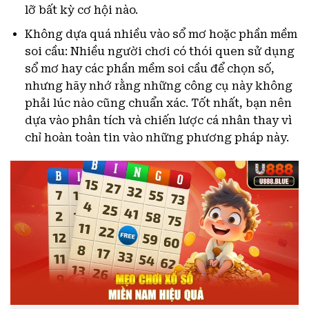
lỡ bất kỳ cơ hội nào.
Không dựa quá nhiều vào sổ mơ hoặc phần mềm
soi cầu: Nhiều người chơi có thói quen sử dụng
sổ mơ hay các phần mềm soi cầu để chọn số,
nhưng hãy nhớ rằng những công cụ này không
phải lúc nào cũng chuẩn xác. Tốt nhất, bạn nên
dựa vào phân tích và chiến lược cá nhân thay vì
chỉ hoàn toàn tin vào những phương pháp này.