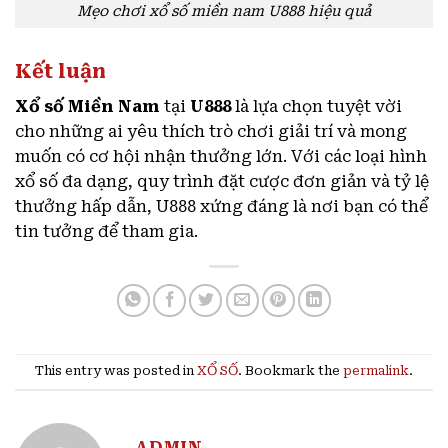
Mẹo chơi xổ số miền nam U888 hiệu quả
Kết luận
Xổ số Miền Nam
tại
U888
là lựa chọn tuyệt vời
cho những ai yêu thích trò chơi giải trí và mong
muốn có cơ hội nhận thưởng lớn. Với các loại hình
xổ số đa dạng, quy trình đặt cược đơn giản và tỷ lệ
thưởng hấp dẫn, U888 xứng đáng là nơi bạn có thể
tin tưởng để tham gia.
This entry was posted in
XỔ SỐ
. Bookmark the
permalink
.
ADMIN