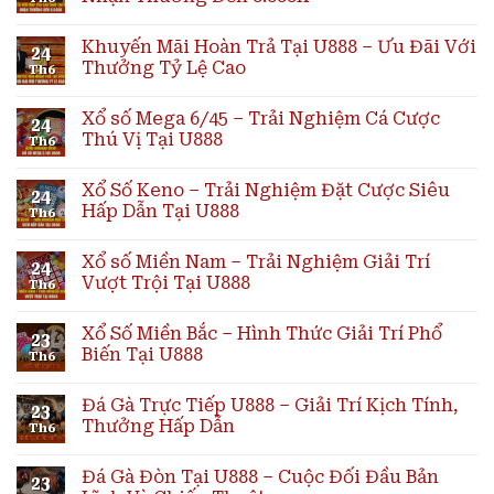
Khuyến Mãi Hoàn Trả Tại U888 – Ưu Đãi Với
24
Thưởng Tỷ Lệ Cao
Th6
Xổ số Mega 6/45 – Trải Nghiệm Cá Cược
24
Thú Vị Tại U888
Th6
Xổ Số Keno – Trải Nghiệm Đặt Cược Siêu
24
Hấp Dẫn Tại U888
Th6
Xổ số Miền Nam – Trải Nghiệm Giải Trí
24
Vượt Trội Tại U888
Th6
Xổ Số Miền Bắc – Hình Thức Giải Trí Phổ
23
Biến Tại U888
Th6
Đá Gà Trực Tiếp U888 – Giải Trí Kịch Tính,
23
Thưởng Hấp Dẫn
Th6
Đá Gà Đòn Tại U888 – Cuộc Đối Đầu Bản
23