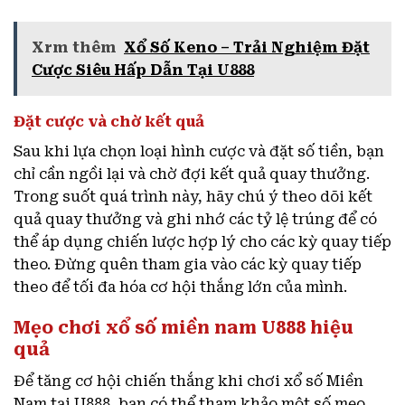
Xrm thêm
Xổ Số Keno – Trải Nghiệm Đặt
Cược Siêu Hấp Dẫn Tại U888
Đặt cược và chờ kết quả
Sau khi lựa chọn loại hình cược và đặt số tiền, bạn
chỉ cần ngồi lại và chờ đợi kết quả quay thưởng.
Trong suốt quá trình này, hãy chú ý theo dõi kết
quả quay thưởng và ghi nhớ các tỷ lệ trúng để có
thể áp dụng chiến lược hợp lý cho các kỳ quay tiếp
theo. Đừng quên tham gia vào các kỳ quay tiếp
theo để tối đa hóa cơ hội thắng lớn của mình.
Mẹo chơi xổ số miền nam U888 hiệu
quả
Để tăng cơ hội chiến thắng khi chơi xổ số Miền
Nam tại U888, bạn có thể tham khảo một số mẹo