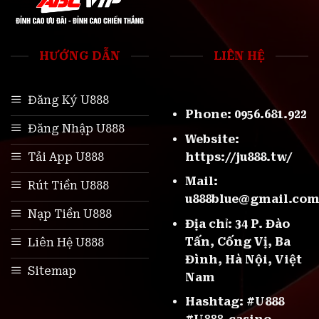
HƯỚNG DẪN
LIÊN HỆ
Đăng Ký U888
Phone: 0956.681.922
Đăng Nhập U888
Website:
https://ju888.tw/
Tải App U888
Mail:
Rút Tiền U888
u888blue@gmail.co
Nạp Tiền U888
Địa chỉ: 34 P. Đào
Tấn, Cống Vị, Ba
Liên Hệ U888
Đình, Hà Nội, Việt
Sitemap
Nam
Hashtag: #U888