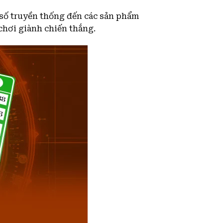
ổ số truyền thống đến các sản phẩm
 chơi giành chiến thắng.