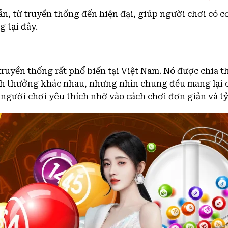
ẫn, từ truyền thống đến hiện đại, giúp người chơi có c
g tại đây.
ố truyền thống rất phổ biến tại Việt Nam. Nó được chia 
nh thưởng khác nhau, nhưng nhìn chung đều mang lại c
 người chơi yêu thích nhờ vào cách chơi đơn giản và tỷ 