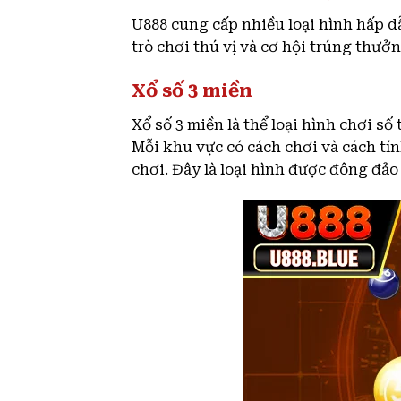
U888 cung cấp nhiều loại hình hấp d
trò chơi thú vị và cơ hội trúng thưởn
Xổ số 3 miền
Xổ số 3 miền là thể loại hình chơi s
Mỗi khu vực có cách chơi và cách tí
chơi. Đây là loại hình được đông đảo