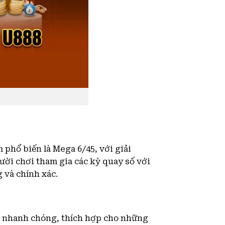
 phổ biến là Mega 6/45, với giải
ười chơi tham gia các kỳ quay số với
 và chính xác.
rất nhanh chóng, thích hợp cho những