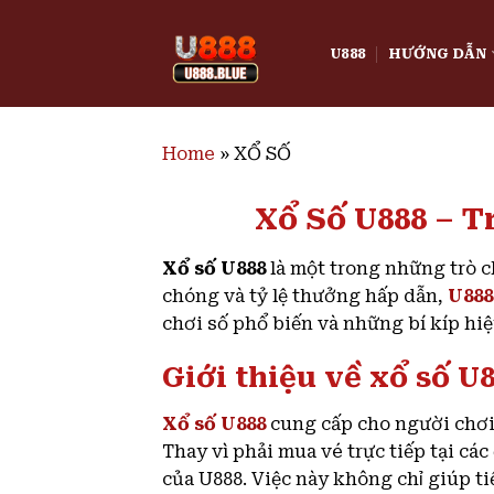
Skip
to
U888
HƯỚNG DẪN
content
Home
»
XỔ SỐ
Xổ Số U888 – T
Xổ số U888
là một trong những trò c
chóng và tỷ lệ thưởng hấp dẫn,
U888
chơi số phổ biến và những bí kíp hiệ
Giới thiệu về xổ số U
Xổ số U888
cung cấp cho người chơi 
Thay vì phải mua vé trực tiếp tại cá
của U888. Việc này không chỉ giúp t