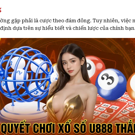
g
ờng gặp phải là cược theo đám đông. Tuy nhiên, việc 
 định dựa trên sự hiểu biết và chiến lược của chính bạn