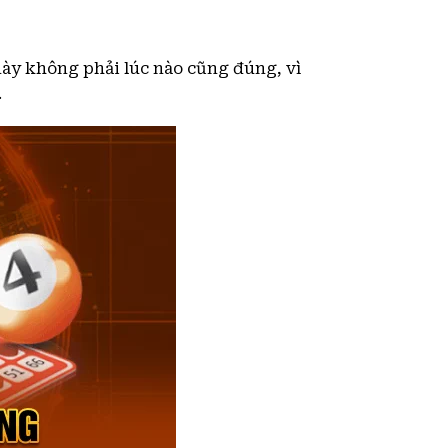
này không phải lúc nào cũng đúng, vì
.