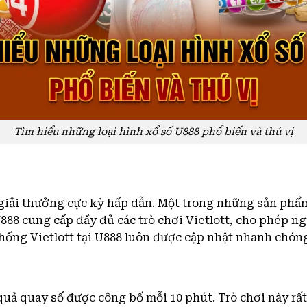
Tìm hiểu những loại hình xổ số U888 phổ biến và thú vị
ới giải thưởng cực kỳ hấp dẫn. Một trong những sản phẩm
888 cung cấp đầy đủ các trò chơi Vietlott, cho phép ng
thống Vietlott tại U888 luôn được cập nhật nhanh chóng
t quả quay số được công bố mỗi 10 phút. Trò chơi này 